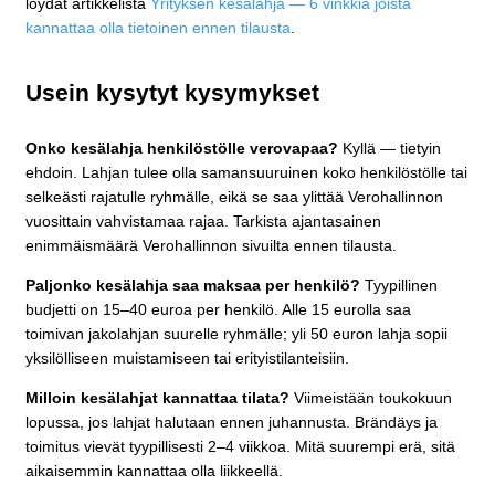
löydät artikkelista
Yrityksen kesälahja — 6 vinkkiä joista
kannattaa olla tietoinen ennen tilausta
.
Usein kysytyt kysymykset
Onko kesälahja henkilöstölle verovapaa?
Kyllä — tietyin
ehdoin. Lahjan tulee olla samansuuruinen koko henkilöstölle tai
selkeästi rajatulle ryhmälle, eikä se saa ylittää Verohallinnon
vuosittain vahvistamaa rajaa. Tarkista ajantasainen
enimmäismäärä Verohallinnon sivuilta ennen tilausta.
Paljonko kesälahja saa maksaa per henkilö?
Tyypillinen
budjetti on 15–40 euroa per henkilö. Alle 15 eurolla saa
toimivan jakolahjan suurelle ryhmälle; yli 50 euron lahja sopii
yksilölliseen muistamiseen tai erityistilanteisiin.
Milloin kesälahjat kannattaa tilata?
Viimeistään toukokuun
lopussa, jos lahjat halutaan ennen juhannusta. Brändäys ja
toimitus vievät tyypillisesti 2–4 viikkoa. Mitä suurempi erä, sitä
aikaisemmin kannattaa olla liikkeellä.