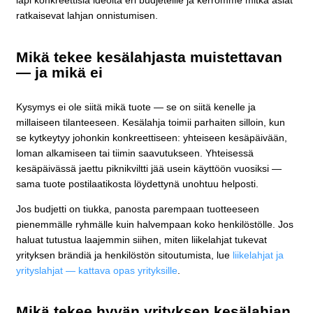
läpi konkreettisia ideoita eri budjeteille ja kerromme mitkä asiat
ratkaisevat lahjan onnistumisen.
Mikä tekee kesälahjasta muistettavan
— ja mikä ei
Kysymys ei ole siitä mikä tuote — se on siitä kenelle ja
millaiseen tilanteeseen. Kesälahja toimii parhaiten silloin, kun
se kytkeytyy johonkin konkreettiseen: yhteiseen kesäpäivään,
loman alkamiseen tai tiimin saavutukseen. Yhteisessä
kesäpäivässä jaettu piknikviltti jää usein käyttöön vuosiksi —
sama tuote postilaatikosta löydettynä unohtuu helposti.
Jos budjetti on tiukka, panosta parempaan tuotteeseen
pienemmälle ryhmälle kuin halvempaan koko henkilöstölle. Jos
haluat tutustua laajemmin siihen, miten liikelahjat tukevat
yrityksen brändiä ja henkilöstön sitoutumista, lue
liikelahjat ja
yrityslahjat — kattava opas yrityksille
.
Mikä tekee hyvän yrityksen kesälahjan