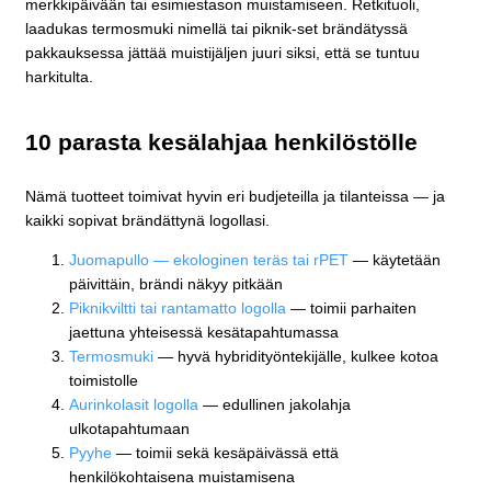
merkkipäivään tai esimiestason muistamiseen. Retkituoli,
laadukas termosmuki nimellä tai piknik-set brändätyssä
pakkauksessa jättää muistijäljen juuri siksi, että se tuntuu
harkitulta.
10 parasta kesälahjaa henkilöstölle
Nämä tuotteet toimivat hyvin eri budjeteilla ja tilanteissa — ja
kaikki sopivat brändättynä logollasi.
Juomapullo — ekologinen teräs tai rPET
— käytetään
päivittäin, brändi näkyy pitkään
Piknikviltti tai rantamatto logolla
— toimii parhaiten
jaettuna yhteisessä kesätapahtumassa
Termosmuki
— hyvä hybridityöntekijälle, kulkee kotoa
toimistolle
Aurinkolasit logolla
— edullinen jakolahja
ulkotapahtumaan
Pyyhe
— toimii sekä kesäpäivässä että
henkilökohtaisena muistamisena