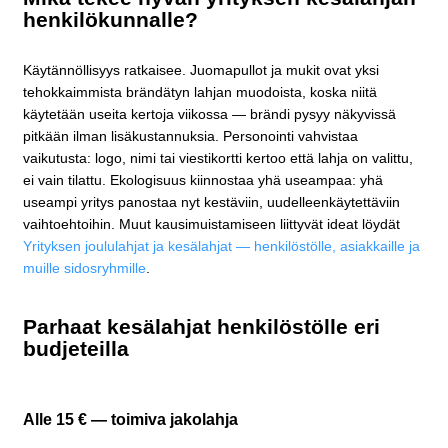
henkilökunnalle?
Käytännöllisyys ratkaisee. Juomapullot ja mukit ovat yksi
tehokkaimmista brändätyn lahjan muodoista, koska niitä
käytetään useita kertoja viikossa — brändi pysyy näkyvissä
pitkään ilman lisäkustannuksia. Personointi vahvistaa
vaikutusta: logo, nimi tai viestikortti kertoo että lahja on valittu,
ei vain tilattu. Ekologisuus kiinnostaa yhä useampaa: yhä
useampi yritys panostaa nyt kestäviin, uudelleenkäytettäviin
vaihtoehtoihin. Muut kausimuistamiseen liittyvät ideat löydät
Yrityksen joululahjat ja kesälahjat — henkilöstölle, asiakkaille ja
muille sidosryhmille
.
Parhaat kesälahjat henkilöstölle eri
budjeteilla
Alle 15 € — toimiva jakolahja