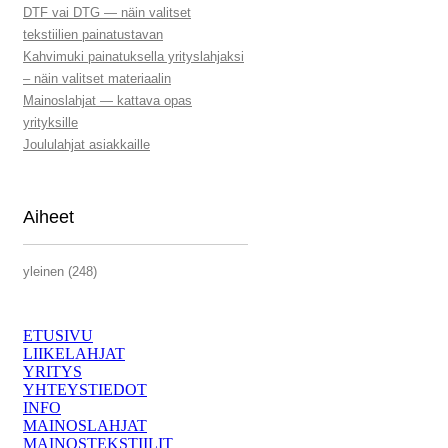
DTF vai DTG — näin valitset
tekstiilien painatustavan
Kahvimuki painatuksella yrityslahjaksi
– näin valitset materiaalin
Mainoslahjat — kattava opas
yrityksille
Joululahjat asiakkaille
Aiheet
yleinen (248)
ETUSIVU
LIIKELAHJAT
YRITYS
YHTEYSTIEDOT
INFO
MAINOSLAHJAT
MAINOSTEKSTIILIT