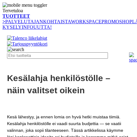
Tervetuloa
TUOTTEET
>
PALVELUT
AJANKOHTAISTA
WORKSPACE
PROMOSHOP
L
KYSELY
INFO
UUTTA!
0
Kesälahja henkilöstölle –
näin valitset oikein
Kesä lähestyy, ja ennen lomia on hyvä hetki muistaa tiimiä.
Kesälahja henkilöstölle ei vaadi suurta budjettia — se vaatii
valinnan, joka sopii tilanteeseen. Tässä artikkelissa käymme