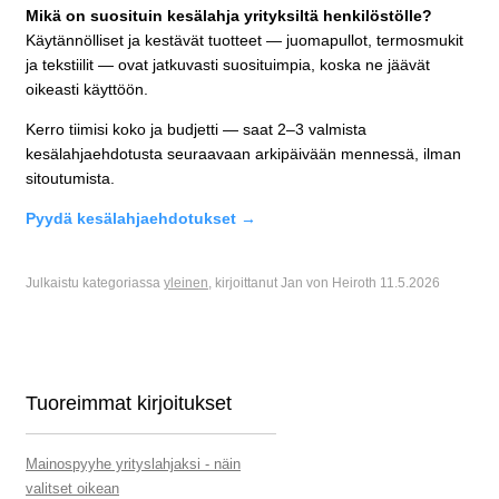
Mikä on suosituin kesälahja yrityksiltä henkilöstölle?
Käytännölliset ja kestävät tuotteet — juomapullot, termosmukit
ja tekstiilit — ovat jatkuvasti suosituimpia, koska ne jäävät
oikeasti käyttöön.
Kerro tiimisi koko ja budjetti — saat 2–3 valmista
kesälahjaehdotusta seuraavaan arkipäivään mennessä, ilman
sitoutumista.
Pyydä kesälahjaehdotukset →
Julkaistu kategoriassa
yleinen
, kirjoittanut Jan von Heiroth 11.5.2026
Tuoreimmat kirjoitukset
Mainospyyhe yrityslahjaksi - näin
valitset oikean