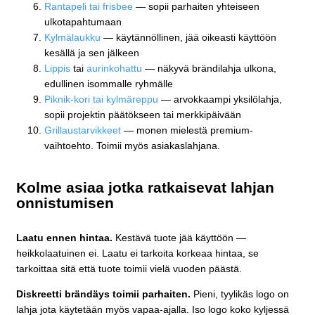
Rantapeli tai frisbee
— sopii parhaiten yhteiseen
ulkotapahtumaan
Kylmälaukku
— käytännöllinen, jää oikeasti käyttöön
kesällä ja sen jälkeen
Lippis
tai
aurinkohattu
— näkyvä brändilahja ulkona,
edullinen isommalle ryhmälle
Piknik-kori tai kylmäreppu
— arvokkaampi yksilölahja,
sopii projektin päätökseen tai merkkipäivään
Grillaustarvikkeet
— monen mielestä premium-
vaihtoehto. Toimii myös asiakaslahjana.
Kolme asiaa jotka ratkaisevat lahjan
onnistumisen
Laatu ennen hintaa.
Kestävä tuote jää käyttöön —
heikkolaatuinen ei. Laatu ei tarkoita korkeaa hintaa, se
tarkoittaa sitä että tuote toimii vielä vuoden päästä.
Diskreetti brändäys toimii parhaiten.
Pieni, tyylikäs logo on
lahja jota käytetään myös vapaa-ajalla. Iso logo koko kyljessä