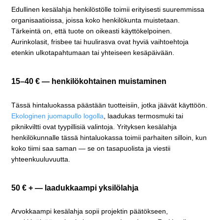
Edullinen kesälahja henkilöstölle toimii erityisesti suuremmissa
organisaatioissa, joissa koko henkilökunta muistetaan.
Tärkeintä on, että tuote on oikeasti käyttökelpoinen.
Aurinkolasit, frisbee tai huulirasva ovat hyviä vaihtoehtoja
etenkin ulkotapahtumaan tai yhteiseen kesäpäivään.
15–40 € — henkilökohtainen muistaminen
Tässä hintaluokassa päästään tuotteisiin, jotka jäävät käyttöön.
Ekologinen juomapullo logolla
, laadukas termosmuki tai
piknikviltti ovat tyypillisiä valintoja. Yrityksen kesälahja
henkilökunnalle tässä hintaluokassa toimii parhaiten silloin, kun
koko tiimi saa saman — se on tasapuolista ja viestii
yhteenkuuluvuutta.
50 € + — laadukkaampi yksilölahja
Arvokkaampi kesälahja sopii projektin päätökseen,