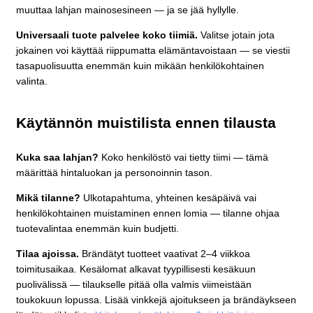
muuttaa lahjan mainosesineen — ja se jää hyllylle.
Universaali tuote palvelee koko tiimiä.
Valitse jotain jota
jokainen voi käyttää riippumatta elämäntavoistaan — se viestii
tasapuolisuutta enemmän kuin mikään henkilökohtainen
valinta.
Käytännön muistilista ennen tilausta
Kuka saa lahjan?
Koko henkilöstö vai tietty tiimi — tämä
määrittää hintaluokan ja personoinnin tason.
Mikä tilanne?
Ulkotapahtuma, yhteinen kesäpäivä vai
henkilökohtainen muistaminen ennen lomia — tilanne ohjaa
tuotevalintaa enemmän kuin budjetti.
Tilaa ajoissa.
Brändätyt tuotteet vaativat 2–4 viikkoa
toimitusaikaa. Kesälomat alkavat tyypillisesti kesäkuun
puolivälissä — tilaukselle pitää olla valmis viimeistään
toukokuun lopussa. Lisää vinkkejä ajoitukseen ja brändäykseen