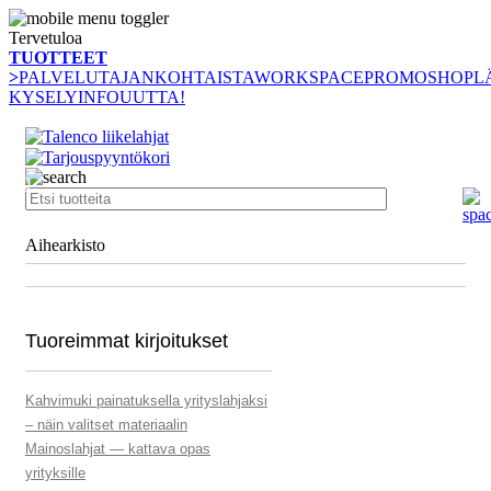
Tervetuloa
TUOTTEET
>
PALVELUT
AJANKOHTAISTA
WORKSPACE
PROMOSHOP
L
KYSELY
INFO
UUTTA!
0
Aihearkisto
Tuoreimmat kirjoitukset
Kahvimuki painatuksella yrityslahjaksi
– näin valitset materiaalin
Mainoslahjat — kattava opas
yrityksille