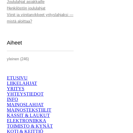
Joululahjat asiakkaille
Henkilöstön joululahjat
Viinit ja viinitarvikkeet yrityslahjaksi —
mistä aloittaa?
Aiheet
yleinen (246)
ETUSIVU
LIIKELAHJAT
YRITYS
YHTEYSTIEDOT
INFO
MAINOSLAHJAT
MAINOSTEKSTIILIT
KASSIT & LAUKUT
ELEKTRONIIKKA
TOIMISTO & KYNÄT
KOTI & KEITTIÖ